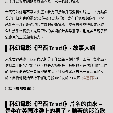
出！介紹與本網站蒸氣龐克風非常搭的經典電影！
金馬奇幻總是不讓人失望，看完直接躍升最愛科幻片之一。有點像
看完庫伯力克的電影(發條橘子之類的)，會有種很難想像在1985年
就能有一部這麼後現代主義的前衛電影，現在看都覺得很難超越。
全片幾乎皆實景，充滿管線的美術設計非常意思，也完美呈現了蒸
氣龐克的工業頹廢魅力。
▌科幻電影《巴西 Brazil》- 故事大綱
未來世界某處，政府與恐怖分子作堅苦卓絕鬥爭，因為一隻小蟲，
信息單上的名字出了錯，於是人被錯捕、被錯殺。在信息部門工作
的山姆奉命去冤死者家裡送支票，卻意外發現自己一直夢見的女
郎。此後他開始堅持不懈地尋找該位女郎。(來源:
維基百科
)
!!!接下來都有雷!!!
▌科幻電影《巴西 Brazil》片名的由來 –
是坐在英國沙灘上的男子，聽著的那首歌