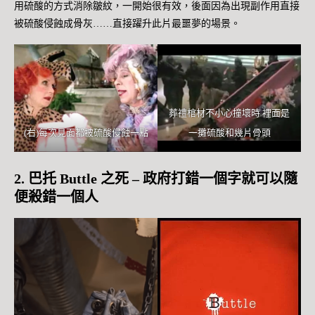
用硫酸的方式消除皺紋，一開始很有效，後面因為出現副作用直接
被硫酸侵蝕成骨灰……直接躍升此片最噩夢的場景。
葬禮棺材不小心撞壞時 裡面是
(右)每次見面都被硫酸侵蝕一點
一攤硫酸和幾片骨頭
2. 巴托 Buttle 之死 – 政府打錯一個字就可以隨
便殺錯一個人