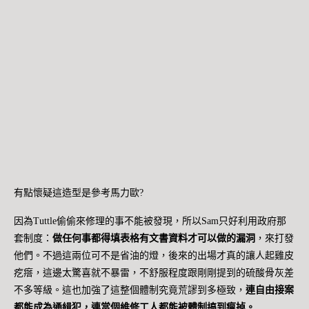
有點懷疑這造型是參考馬力歐?
因為Tuttle偷偷來修理的事不能被發現，所以Sam只好利用政府那
套制度：
做任何事都得填表格有文書資料才可以做的漏洞
，來打發
他們。不過這兩位可不是省油的燈，後來的出場才真的讓人起雞皮
疙瘩，這邊太驚喜就不暴雷，不舒服程度跟剛剛提到的硫酸骨灰差
不多等級。這也加強了這整個體制究竟荒謬到多極致，
連自由接案
都能成為通緝犯，連當個維修工人都能被體制搞到瘋掉。