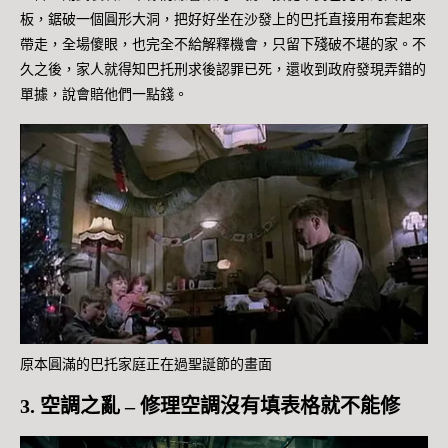
板，鋸破一個圓形大洞，把好好坐在沙發上的巴托直接用布套起來
帶走，全場傻眼，也完全不給解釋機會，只留下殘破不堪的家。不
久之後，家人就得知巴托刑求後認罪已死，還收到政府發現弄錯的
單據，說會賠他們一點錢。
原本圓滿的巴托家庭正在過聖誕節的畫面
3. 空調之亂 – 修理空調沒有填表格就不能修