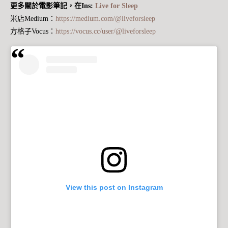
更多關於電影筆記，在Ins:
Live for Sleep
米店Medium：
https://medium.com/@liveforsleep
方格子Vocus：
https://vocus.cc/user/@liveforsleep
View this post on Instagram