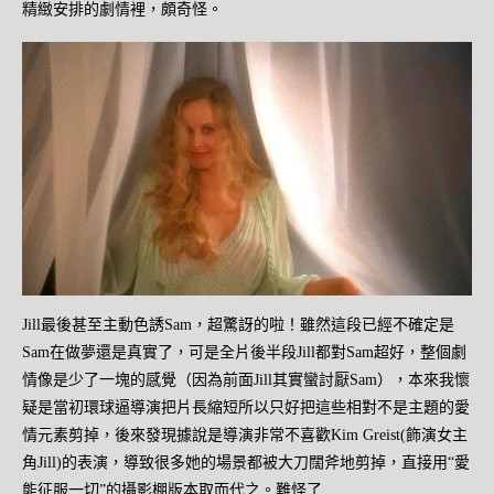
精緻安排的劇情裡，頗奇怪。
Jill最後甚至主動色誘Sam，超驚訝的啦！雖然這段已經不確定是
Sam在做夢還是真實了，可是全片後半段Jill都對Sam超好，整個劇
情像是少了一塊的感覺（因為前面Jill其實蠻討厭Sam），本來我懷
疑是當初環球逼導演把片長縮短所以只好把這些相對不是主題的愛
情元素剪掉，後來發現據說是導演非常不喜歡Kim Greist(飾演女主
角Jill)的表演，導致很多她的場景都被大刀闊斧地剪掉，直接用“愛
能征服一切”的攝影棚版本取而代之。難怪了…..