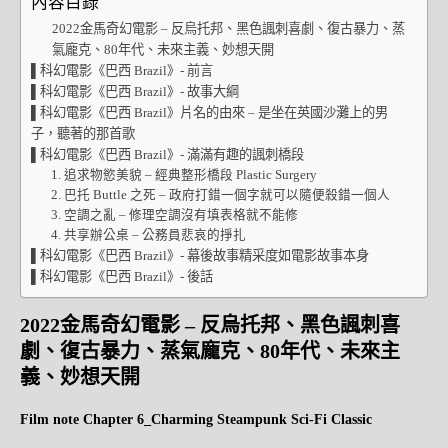
內容目錄
2022金馬奇幻電影 – 反烏托邦、黑色諷刺喜劇、復古暴力、蒸
氣龐克、80年代、未來主義、妙想天開
▌科幻電影《巴西 Brazil》- 前言
▌科幻電影《巴西 Brazil》- 故事大綱
▌科幻電影《巴西 Brazil》片名的由來 – 是坐在英國沙灘上的男
子，聽著的那首歌
▌科幻電影《巴西 Brazil》- 滿滿有趣的諷刺橋段
1. 追求物慾美貌 – 經典整形橋段 Plastic Surgery
2. 巴托 Buttle 之死 – 政府打錯一個字就可以隨便殺錯一個人
3. 空調之亂 – 修理空調沒有填表格就不能修
4. 共享辦公桌 – 公務員悲哀的掙扎
▌科幻電影《巴西 Brazil》- 幕後故事精采度如電影故事本身
▌科幻電影《巴西 Brazil》- 後話
2022金馬奇幻電影 – 反烏托邦、黑色諷刺喜
劇、復古暴力、蒸氣龐克、
80年代
、
未來主
義
、
妙想天開
Film note Chapter 6_Charming Steampunk
Sci-Fi Classic