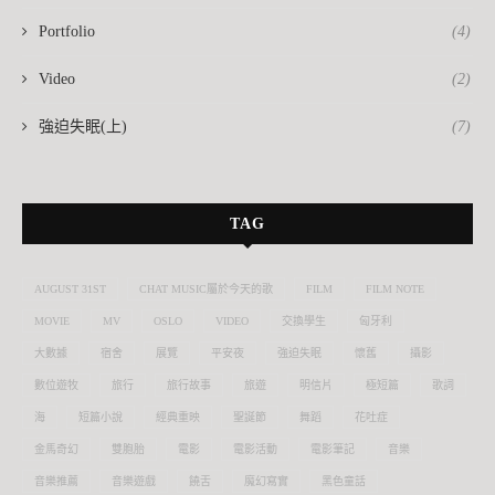
Portfolio
(4)
Video
(2)
強迫失眠(上)
(7)
TAG
AUGUST 31ST
CHAT MUSIC屬於今天的歌
FILM
FILM NOTE
MOVIE
MV
OSLO
VIDEO
交換學生
匈牙利
大數據
宿舍
展覽
平安夜
強迫失眠
懷舊
攝影
數位遊牧
旅行
旅行故事
旅遊
明信片
極短篇
歌詞
海
短篇小說
經典重映
聖誕節
舞蹈
花吐症
金馬奇幻
雙胞胎
電影
電影活動
電影筆記
音樂
音樂推薦
音樂遊戲
饒舌
魔幻寫實
黑色童話