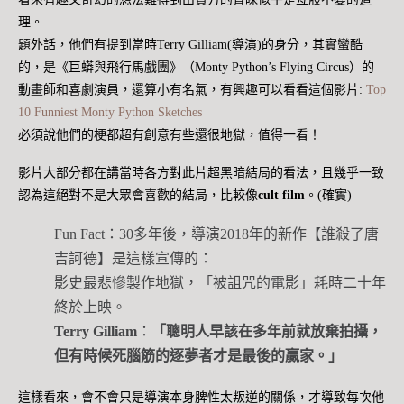
理。
題外話，他們有提到當時Terry Gilliam(導演)的身分，其實蠻酷
的，是《巨蟒與飛行馬戲團》（Monty Python’s Flying Circus）的
動畫師和喜劇演員，還算小有名氣，有興趣可以看看這個影片:
Top
10 Funniest Monty Python Sketches
必須說他們的梗都超有創意有些還很地獄，值得一看！
影片大部分都在講當時各方對此片超黑暗結局的看法，且幾乎一致
認為這絕對不是大眾會喜歡的結局，比較像
cult film
。(確實)
Fun Fact：30多年後，導演2018年的新作【誰殺了唐
吉訶德】是這樣宣傳的：
影史最悲慘製作地獄，「被詛咒的電影」耗時二十年
終於上映。
Terry Gilliam
：
「聰明人早該在多年前就放棄拍攝，
但有時候死腦筋的逐夢者才是最後的贏家。」
這樣看來，會不會只是導演本身脾性太叛逆的關係，才導致每次他