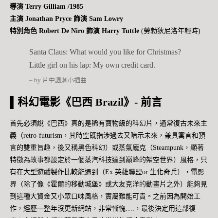
導演 Terry Gilliam /1985
主演 Jonathan Pryce 飾演 Sam Lowry
特別角色 Robert De Niro 飾演 Harry Tuttle
(勞勃狄尼洛年輕時)
Santa Claus: What would you like for Christmas?
Little girl on his lap: My own credit card.
– by 片中諷刺小插曲
▌科幻電影《巴西 Brazil》-
前言
首先必須說《巴西》真的是稀有寶物級的科幻片，通常復古未來主
義（retro-futurism，其時空既指涉過去又暗示未來，兼具寓言和預
言的雙重旨趣，後又稱黑色科幻）或蒸氣龐克（Steampunk，顯著
特徵為故事都設定於一個蒸汽科技達到巔峰的架空世界）風格，只
有在大型遊戲製作比較能遇到（Ex 英雄聯盟or 生化奇兵），電影
界（除了像《霍爾的移動城堡》或大友克洋的動畫片之外）能夠見
到這種大資金又小眾口味風格，實屬難能可貴。之前因為開始工
作，經歷一整年沒更新網站，非常慚愧….，最後決定用這部復