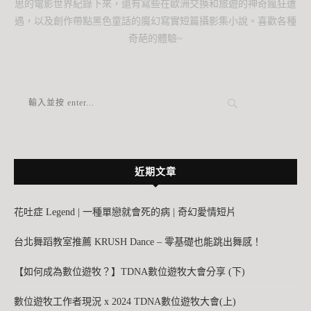
思的電影世界紀錄下來，還有寫些在歐洲交換和旅遊的神奇瘋狂遭
遇，以及創作帶點黑色童話的魔幻寫實短篇攝影集小說。喜歡各種
奇葩的體驗~
近期文章
花吐症 Legend | 一種單戀就會死的病 | 奇幻愛情短片
台北舞蹈教室推薦 KRUSH Dance – 零基礎也能跳出舞感！
【如何成為數位遊牧？】TDNA數位遊牧大會分享 (下)
數位遊牧工作者現況 x 2024 TDNA數位遊牧大會(上)