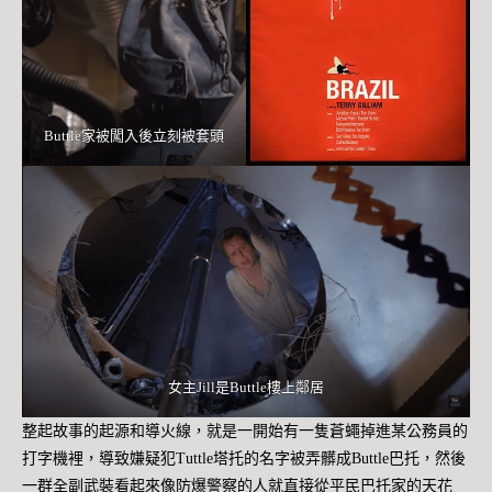
Buttle家被闖入後立刻被套頭
女主Jill是Buttle樓上鄰居
整起故事的起源和導火線，就是一開始有一隻蒼蠅掉進某公務員的
打字機裡，導致嫌疑犯Tuttle塔托的名字被弄髒成Buttle巴托，然後
一群全副武裝看起來像防爆警察的人就直接從平民巴托家的天花