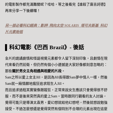
的電影製作都充滿難關呢？哇哈，等之後看完【誰殺了唐吉訶德】
再來分享一下後續囉！
另一部必看科幻經典：影評| 飛向太空 SOLARIS_塔可夫斯基_科幻
片元素始祖
▌科幻電影《巴西 Brazil》- 後話
全片的詭譎劇情和怪誕視覺元素都令人留下深刻印象，且劇情在現
代來看仍然前衛，但仍然有個小小遺憾是大家好像都刻意忽略的：
那些
關於男女主角相遇與相愛的片段
。
Sam之所以愛上女主Jill，是因為Jill長得跟Sam夢中情人一樣，然後
Sam就一廂情願地瘋狂追求陌生人Jill。
而且追求過程其實蠻像跟蹤狂，正常來說女生應該只會覺得很不舒
服，而不是後來突然真的愛上Sam。當時跟同行觀看的友人討論，
覺得可能只是導演太直男，愛幻想就給他幻想吧，然後就想說勉強
接受。不過怎麼想還是覺得突然有個特別不合理的元素出現在這麼