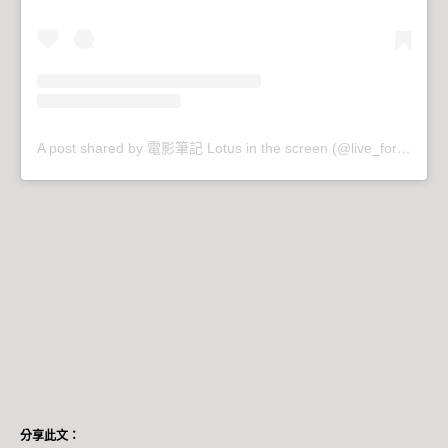
A post shared by 電影筆記 Lotus in the screen (@live_for_sleep)
分享此文：