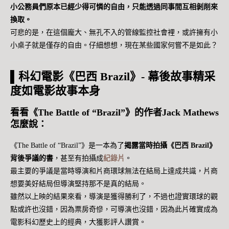
小公務員們原本已經少得可憐的自由，只能透過同事間互相剝削來
換取。
可悲的是，在這個龐大、無孔不入的管線監控社會裡，或許擁有小
小桌子就是僅存的自由。仔細想想，現在某些國家何嘗不是如此？
▌科幻電影《巴西 Brazil》- 幕後故事精采
度如電影故事本身
看看《The Battle of “Brazil”》的作者Jack Mathews
怎麼說：
《The Battle of “Brazil”》是一本為了
揭露當時拍攝《巴西 Brazil》
背後爭議的書
，甚至有拍攝成
紀錄片
。
最主要的爭議是當時導演和片商環球無法在結局上達成共識，片商
想要美好結局但導演堅持那不是真的結局。
雖然以上映的結果來看，導演是獲得勝利了，不過也證實環球的觀
點或許也沒錯，因為票房奇慘，可導演也沒錯，因為此片確實成為
電影科幻歷史上的經典，大獲影評人讚賞。