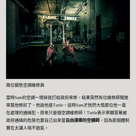
兩位變態空調維修員
當時Sam的空調一壞掉就打給政府來修，結果突然有位維修師闖進
來幫他修好了，他說他是Tuttle，這時Sam才恍然大悟那位他一直
在處理的通緝犯，原來只是個空調維修師！Tuttle表示寧願冒著被
政府通緝的危險也要自己出來當
自由接案的空調師
，因為那個體制
實在太讓人喘不過氣。