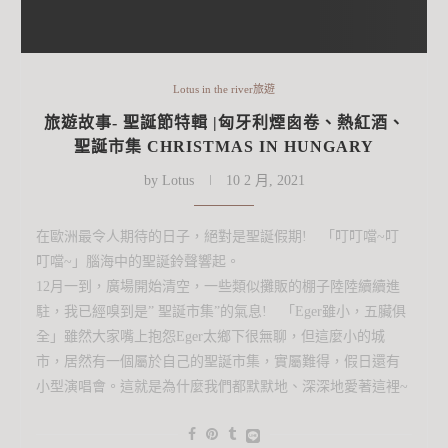
Lotus in the river旅遊
旅遊故事- 聖誕節特輯 |匈牙利煙囪卷、熱紅酒、
聖誕市集 CHRISTMAS IN HUNGARY
by
Lotus
10 2 月, 2021
在歐洲最令人期待的日子，絕對是聖誕假期! 「叮叮噹~叮
叮噹~」腦海中的聖誕鈴聲響起。
12月一到，廣場開始清空，一些類似攤販的棚子陸陸續續進
駐，我已經嗅到是” 聖誕市集”的氣息! 「Eger雖小，五臟俱
全」雖然大家嘴上抱怨Eger太鄉下很無聊，但這麼小的城
市，居然有一個屬於自己的聖誕市集，實屬難得，假日還有
小型演唱會。這就是為什麼我們都默默地、深深地愛著這裡~