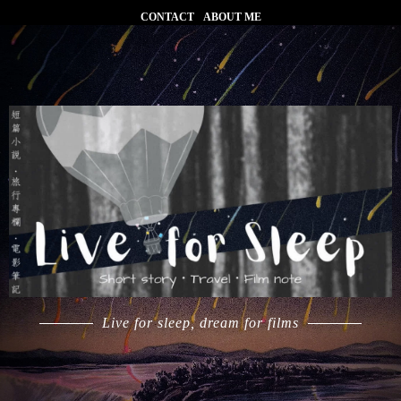
CONTACT
ABOUT ME
Live for sleep, dream for films