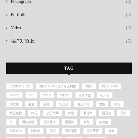
Photograph
(2)
Portfolio
(4)
Video
(2)
強迫失眠(上)
(7)
TAG
AUGUST 31ST
CHAT MUSIC屬於今天的歌
FILM
FILM NOTE
MOVIE
MV
OSLO
VIDEO
交換學生
匈牙利
大數據
宿舍
展覽
平安夜
強迫失眠
懷舊
攝影
數位遊牧
旅行
旅行故事
旅遊
明信片
極短篇
歌詞
海
短篇小說
經典重映
聖誕節
舞蹈
花吐症
金馬奇幻
雙胞胎
電影
電影活動
電影筆記
音樂