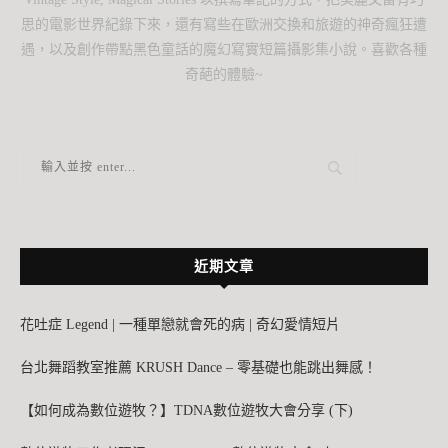
思的電影世界紀錄下來，還有寫些在歐洲交換和旅遊的神奇瘋狂遭
遇，以及創作帶點黑色童話的魔幻寫實短篇攝影集小說。喜歡各種
奇葩的體驗~
近期文章
花吐症 Legend | 一種單戀就會死的病 | 奇幻愛情短片
台北舞蹈教室推薦 KRUSH Dance – 零基礎也能跳出舞感！
【如何成為數位遊牧？】TDNA數位遊牧大會分享 (下)