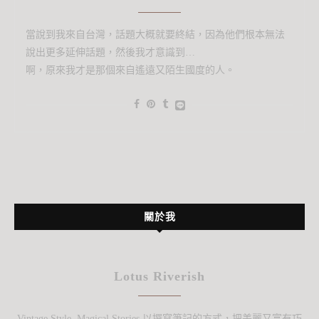
當說到我來自台灣，話題大概就要終結，因為他們根本無法
說出更多延伸話題，然後我才意識到…
啊，原來我才是那個來自遙遠又陌生國度的人。
關於我
Lotus Riverish
Vintage Style, Magical Stories 以撰寫筆記的方式，把美麗又富有巧