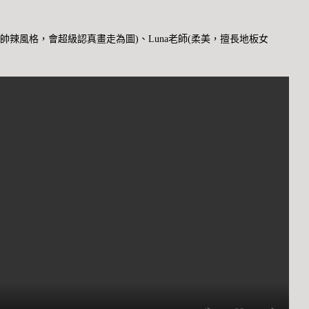
長帥辣風格，會超級認真畫走為圖)、Luna老師(柔美，擅長地板女