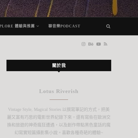
PLORE 體驗與推薦
聊音樂PODCAST
關於我
Lotus Riverish
Vintage Style, Magical Stories 以撰寫筆記的方式，把美
麗又富有巧思的電影世界紀錄下來，還有寫些在歐洲交
換和旅遊的神奇瘋狂遭遇，以及創作帶點黑色童話的魔
幻寫實短篇攝影集小說。喜歡各種奇葩的體驗~