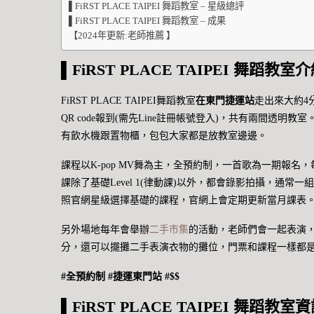
▌FiRST PLACE TAIPEI 舞蹈教室 – 星級總評
▌FiRST PLACE TAIPEI 舞蹈教室 – 成果
【2024年更新:老師推薦 】
▌FiRST PLACE TAIPEI 舞蹈
教室介
FiRST PLACE TAIPEI舞蹈教室
在東門捷運站
走出來大約4
QR code報到(需先Line註冊帳號登入)，共有兩間透
有飲水機跟置物櫃，包包大家都是放教室邊邊。
課程以K-pop MV舞為主，全預約制，一首歌為一期報名，
課除了基礎Level 1(律動課)以外，都會錄影拍攝，通
照官網星級選擇基礎的課程，官網上會定期更新當月課表
另外場地每年會舉辦
二手市集
的活動，老師們會一起表演
分，還可以擺攤二手表演衣物的攤位，門票和課程一樣都
#全預約制 #捷運東門站 #$$
▌FiRST PLACE TAIPEI 舞蹈
教室資