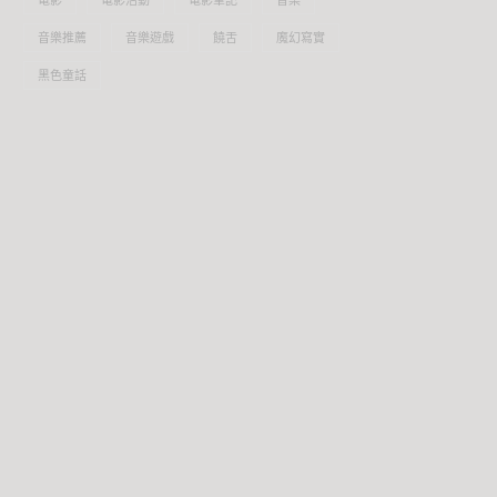
電影
電影活動
電影筆記
音樂
音樂推薦
音樂遊戲
饒舌
魔幻寫實
黑色童話