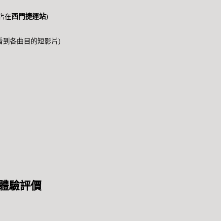
分店在
西門捷運站
)
到各曲目的短影片)
Studio 2 上課前的
狀
教室
Nini老師最後示範
成果發表後的合
照
 體驗評價