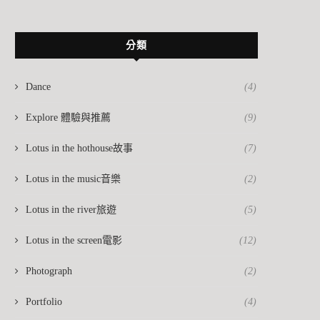
分類
Dance
(4)
Explore 體驗與推薦
(9)
Lotus in the hothouse故事
(7)
Lotus in the music音樂
(2)
Lotus in the river旅遊
(5)
Lotus in the screen電影
(12)
Photograph
(2)
Portfolio
(4)