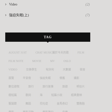
Video
(2)
強迫失眠(上)
(7)
TAG
AUGUST 31ST
CHAT MUSIC屬於今天的歌
FILM
FILM NOTE
MOVIE
MV
OSLO
VIDEO
交換學生
匈牙利
大數據
宿舍
展覽
平安夜
強迫失眠
懷舊
攝影
數位遊牧
旅行
旅行故事
旅遊
明信片
極短篇
歌詞
海
短篇小說
經典重映
聖誕節
舞蹈
花吐症
金馬奇幻
雙胞胎