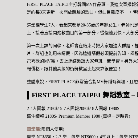
FiRST PLACE TAIPEI主打韓國MV作品班，我這次直接
是約每3天更新一次開放體驗的歌曲，但曲目難度不一，時
這堂課學生7人，看起來都是20-35歲的年輕女生，老師
上，接著直接開始教曲目的第一部分，從慢速到快。大部
第一次上課的同學，老師會在結束時把大家加進大群組，
片。群組也能用來請假，因為這邊請假必須提前告知，課
己喜歡的MV舞，丟上連結邀請大家包班一起學習。另外
報價格，跟其他高級的街舞教室比起來算很便宜！
整體來說，FiRST PLACE非常適合對MV舞蹈有興趣，
▌FiRST PLACE TAIPEI 舞蹈教室 –
2-4人團報 2180$/ 5-7人團報2080$/ 8人團報 1980$
舊生續報 2180$/ Premium Member 1980 (需達一定時數)
單堂課
(限個人使用)
單堂 NT$650，2-3 堂：每堂 NT$600，4堂以上：每堂 NT$5