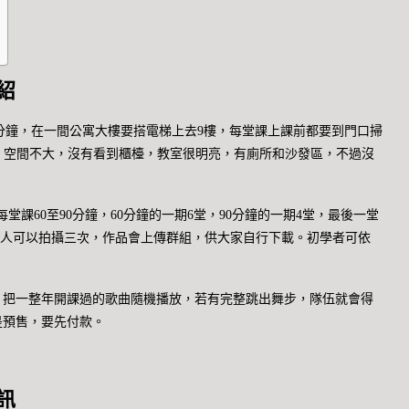
紹
分鐘，在一間公寓大樓要搭電梯上去9樓，每堂課上課前都要到門口掃
明教室。空間不大，沒有看到櫃檯，教室很明亮，有廁所和沙發區，不過沒
每堂課60至90分鐘，60分鐘的一期6堂，90分鐘的一期4堂，最後一堂
常一組人可以拍攝三次，作品會上傳群組，供大家自行下載。初學者可依
。
，把一整年開課過的歌曲隨機播放，若有完整跳出舞步，隊伍就會得
是預售，要先付款。
訊