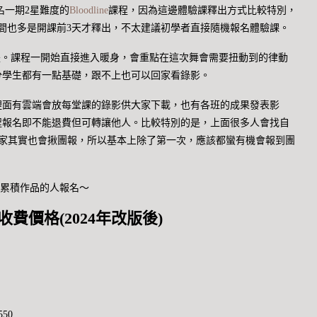
報名一期2星難度的
Bloodline
課程，因為這邊體驗課釋出方式比較特別，
間也多是開課前3天才釋出，不太建議初學者直接隨機報名體驗課。
也是。課程一開始直接進入暖身，會重點在這次舞會需要扭動到的律動
分學生都有一點基礎，跟不上也可以回家看錄影。
裡面有雲端會放每堂課的錄影供大家下載，也有各班的成果發表影
程報名即不能退費但可轉讓他人。比較特別的是，上面很多人會找自
大家其實也會揪團報，所以基本上除了第一次，應該都蠻有機會報到團
且想累積作品的人報名～
收費價格
(2024年改版後)
50