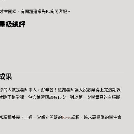
要滿8人才會開課，有問題建議先IG詢問客服。
星級總評
 成果
負責拍攝的人就是老師本人，好辛苦！感謝老師讓大家歡樂得上完這期課
就跳了整堂課，包含練習應該有15次，對於第一次學舞真的有鐵腿
常精細美麗，上過一堂額外開班的
River
課程，追求高標準的學生會