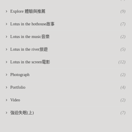
Explore 體驗與推薦
(9)
Lotus in the hothouse故事
(7)
Lotus in the music音樂
(2)
Lotus in the river旅遊
(5)
Lotus in the screen電影
(12)
Photograph
(2)
Portfolio
(4)
Video
(2)
強迫失眠(上)
(7)