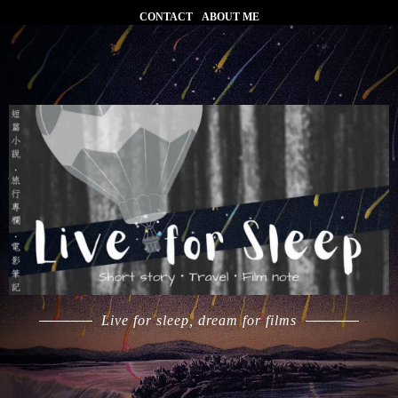
CONTACT
ABOUT ME
Live for sleep, dream for films