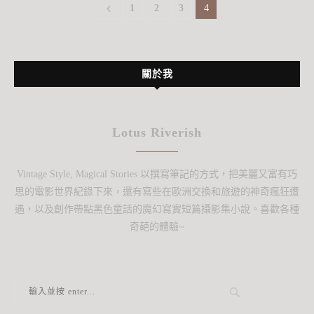
1
2
3
4
關於我
Lotus Riverish
Vintage Style, Magical Stories 以撰寫筆記的方式，把美麗又富有巧
思的電影世界紀錄下來，還有寫些在歐洲交換和旅遊的神奇瘋狂遭
遇，以及創作帶點黑色童話的魔幻寫實短篇攝影集小說。喜歡各種
奇葩的體驗~