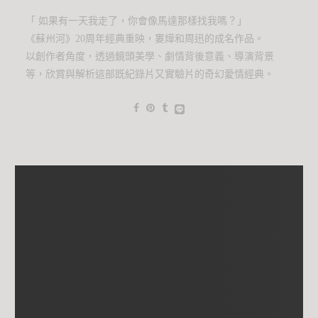
「 如果有一天我走了，你會像馬達那樣找我嗎？」
《蘇州河》20周年經典重映，婁燁和周迅的成名作品。
以創作者角度，透過鏡頭美學、劇情背後意義、導演背景
等，欣賞與解析這部既紀錄片又實驗片的奇幻愛情經典。