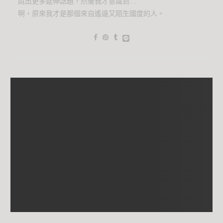
說出更多延伸話題，然後我才意識到…
啊，原來我才是那個來自遙遠又陌生國度的人。