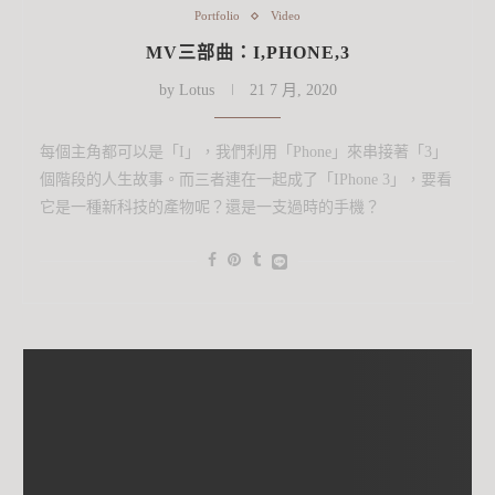
Portfolio
Video
MV三部曲：I,PHONE,3
by
Lotus
21 7 月, 2020
每個主角都可以是「I」，我們利用「Phone」來串接著「3」
個階段的人生故事。而三者連在一起成了「IPhone 3」，要看
它是一種新科技的產物呢？還是一支過時的手機？