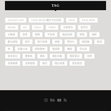
TAG
AUGUST 31ST
CHAT MUSIC屬於今天的歌
FILM
FILM NOTE
MOVIE
MV
OSLO
VIDEO
交換學生
匈牙利
大數據
宿舍
展覽
平安夜
強迫失眠
懷舊
攝影
數位遊牧
旅行
旅行故事
旅遊
明信片
極短篇
歌詞
海
短篇小說
經典重映
聖誕節
舞蹈
花吐症
金馬奇幻
雙胞胎
電影
電影活動
電影筆記
音樂
音樂推薦
音樂遊戲
饒舌
魔幻寫實
黑色童話