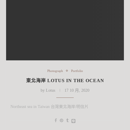
Photograph
Portfolio
東北海岸 LOTUS IN THE OCEAN
by
Lotus
17 10 月, 2020
Northeast sea in Taiwan 台灣東北海岸/明信片