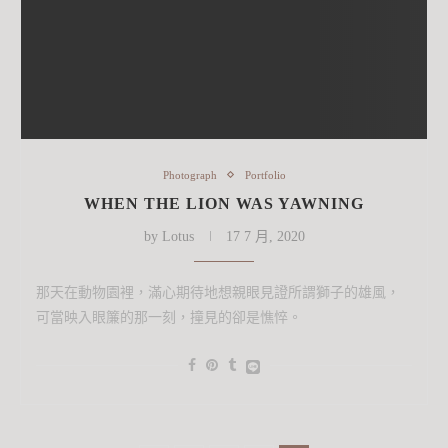
Photograph
Portfolio
WHEN THE LION WAS YAWNING
by
Lotus
17 7 月, 2020
那天在動物園裡，滿心期待地想親眼見證所謂獅子的雄風，
可當映入眼簾的那一刻，撞見的卻是憔悴。