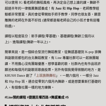
可以使用 IG 看老師的舞稻風格，再決定自己想上誰的課。舞齡不
超過半年的一律推薦舞感養成！有
Jazz
和
Hip Hop
，老師教學經
驗都非常豐富，真的會從零開始手把手教學，同學也很友善，願意
雕舞的老師在外面不好找 (通常都是報老師自己的小班才會有這種
待遇)。
課程以程度區分：新手課程(零基礎)、基礎課程(舞齡三個月以
上)、進階課程(舞齡一年以上)。
簡單來說，是一個綜合型流行舞蹈教室，從舞感基礎到 K-pop 排舞
與副歌班都包的台北舞蹈教室，有 Line 專屬社群可以一起揪團報
課，不用擔心沒有團報優惠，想學喜歡的歌，社群內也有作品班許
願池和每個月的副歌班歌曲投票。另外有個我覺得很酷的地方，是
KRUSH Dance 創了「
上班族熱舞社
」，一期六個月，一樣分 Jazz
和 Hip Hop 班，適合從零到六個月內舞齡，或是想要重新打基礎的
人，有個像社團一樣的地方練舞。
#Line預約課程
#捷運
民權西路 #舞感養成 #$