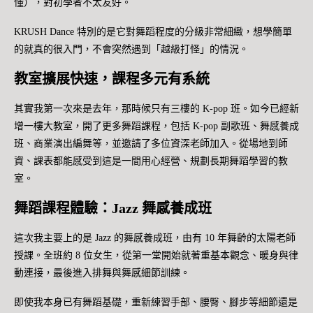
懂），對初學者不太友好。
KRUSH Dance 特別的是它對舞蹈程度的分級非常細緻，想學簡單
的就真的很入門，不會突然遇到「越級打怪」的情況。
教室擴展快速，課程多元有系統
其實我第一次來是去年，那時候只有三樓的 K-pop 班。如今已經新
增一樓大教室，開了更多舞蹈課程，包括 K-pop 副歌班、舞感養成
班、商業演出編舞等，並邀請了多位資深老師加入。從場地到師
資、課表都能感受到這是一間用心經營、規劃長期舞蹈學習的教
室。
舞蹈課程體驗：Jazz 舞感養成班
這次我主要上的是 Jazz 的舞感養成班，由有 10 年舞齡的太陽老師
授課。全班約 8 位女生，從第一堂開始就著重基本觀念、暖身與律
動連接，最後進入排舞與舞感細節訓練。
即使我本身已有舞蹈基礎，重新練習手部、腰臀、腳步等細節還是