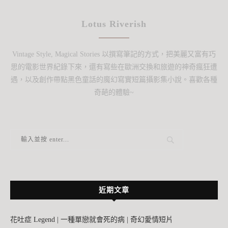
Lotus Riverish
Vintage Style, Magical Stories 以撰寫筆記的方式，把美麗又富有巧
思的電影世界紀錄下來，還有寫些在歐洲交換和旅遊的神奇瘋狂遭
遇，以及創作帶點黑色童話的魔幻寫實短篇攝影集小說。喜歡各種
奇葩的體驗~
近期文章
花吐症 Legend | 一種單戀就會死的病 | 奇幻愛情短片