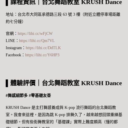
▌課程資訊｜台北舞蹈教室 KRUSH Dance
地址：台北市大同區承德路三段 63 號 3 樓（附近立體停車場距離
約七分鐘）
官網：
https://lihi.cc/wFjCW
LINE：
https://lihi.cc/Qm7VL
Instagram：
https://lihi.cc/DdTLK
Facebook：
https://lihi.cc/Y6HP3
每
一
從
3
分
太
霓
霓
進
前
小
置
霓
太
上
學
飲
廁
日
F
樓
外
組
陽
霓
霓
門
往
心
物
霓
陽
課
生
水
所
課
教
教
面
錄
老
老
老
▌體驗評價｜台北舞蹈教室 KRUSH Dance
的
三
不
櫃
老
老
歌
們
機
堂
室
室
拍
影
師
師
師
密
樓
要
師
師
曲
影
樓
前
攝
課
的
的
碼
教
走
暖
解
#舞感細節多
#零基礎友善
片
梯
等
教
後
課
課
鎖
室
錯
身
釋
在
處
候
室
圍
後
後
的
邊
中
中
L
KRUSH Dance 是主打舞感養成與 K-pop 流行舞蹈的台北舞蹈教
區
圈
圍
圍
招
i
室。我會來這裡，是因為跳 K-pop 排舞久了，越來越想回頭重練基
圈
圈
n
牌
2
e
礎細節。但有些街舞教室的「基礎課」實際上難度頗高（懂的都
群