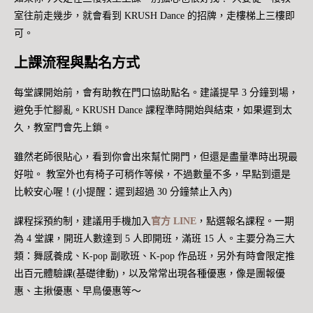
室往前走幾步，就會看到 KRUSH Dance 的招牌，走樓梯上三樓即
可。
上課流程與點名方式
每堂課開始前，會有助教在門口協助點名。建議提早 3 分鐘到場，
避免手忙腳亂。KRUSH Dance 課程準時開始與結束，如果遲到太
久，教室門會先上鎖。
雖然老師很貼心，看到你會出來幫忙開門，但還是盡量準時出現最
好啦。 教室外也有椅子可稍作等候，不過數量不多，早點到還是
比較安心喔！(小提醒：遲到超過 30 分鐘禁止入內)
課程採預約制，建議用手機加入
官方 LINE
，點選報名課程。一期
為 4 堂課，開班人數達到 5 人即開班，滿班 15 人。主要分為三大
類：舞感養成、K-pop 副歌班、K-pop 作品班，另外有時會限定推
出百元體驗課(基礎律動)，以及常常出現各種優惠，像是團報優
惠、主揪優惠、早鳥優惠等～