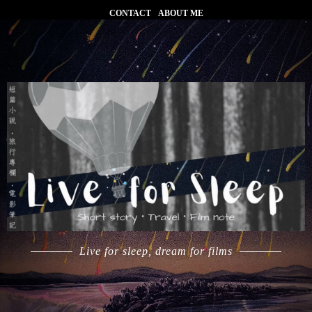
CONTACT
ABOUT ME
Live for sleep, dream for films