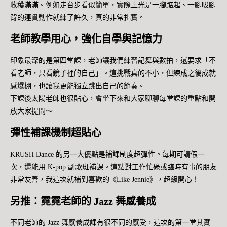
收穫滿滿。例如走台步看似簡單，實際上光是一腳踮起、一腳吸腳
背的連貫動作就練了許久，真的非常扎實。
老師教學用心，強化自學與記憶力
印象最深的是第四堂課，老師讓我們練習記舞與數拍，還要求「不
看老師，只看鏡子裡的自己」。這挑戰真的不小，但練成之後成就
感爆棚，也讓我更能獨立跳出自己的節奏。
下課後太陽老師也很貼心，會坐下來和大家聊聊每堂課的重點和開
放大家提問～
彈性補課機制超貼心
KRUSH Dance 的另一大優點是補課制度超彈性。每期可請假一
次，還能用 K-pop 副歌班補課。這點對工作忙碌或臨時有事的朋友
非常友善，我這次就補到喜歡的《Like Jennie》，超級開心！
另推：霓霓老師的 Jazz 舞感養成
不同老師的 Jazz 舞感養成課有很不同的感受，這次的第一堂其實