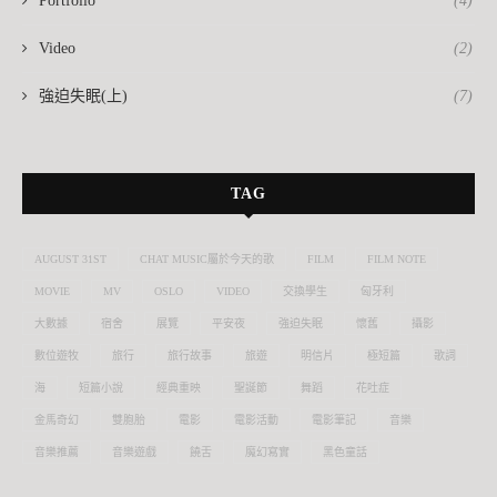
Portfolio
(4)
Video
(2)
強迫失眠(上)
(7)
TAG
AUGUST 31ST
CHAT MUSIC屬於今天的歌
FILM
FILM NOTE
MOVIE
MV
OSLO
VIDEO
交換學生
匈牙利
大數據
宿舍
展覽
平安夜
強迫失眠
懷舊
攝影
數位遊牧
旅行
旅行故事
旅遊
明信片
極短篇
歌詞
海
短篇小說
經典重映
聖誕節
舞蹈
花吐症
金馬奇幻
雙胞胎
電影
電影活動
電影筆記
音樂
音樂推薦
音樂遊戲
饒舌
魔幻寫實
黑色童話