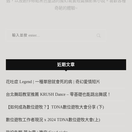
遇，以及創作帶點黑色童話的魔幻寫實短篇攝影集小說。喜歡各種
奇葩的體驗~
近期文章
花吐症 Legend | 一種單戀就會死的病 | 奇幻愛情短片
台北舞蹈教室推薦 KRUSH Dance – 零基礎也能跳出舞感！
【如何成為數位遊牧？】TDNA數位遊牧大會分享 (下)
數位遊牧工作者現況 x 2024 TDNA數位遊牧大會(上)