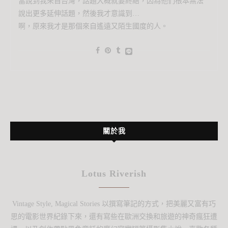
當說到我來自台灣，話題大概就要終結，因為他們根本無法
說出更多延伸話題，然後我才意識到…
啊，原來我才是那個來自遙遠又陌生國度的人。
關於我
Lotus Riverish
Vintage Style, Magical Stories 以撰寫筆記的方式，把美麗又富有巧
思的電影世界紀錄下來，還有寫些在歐洲交換和旅遊的神奇瘋狂遭