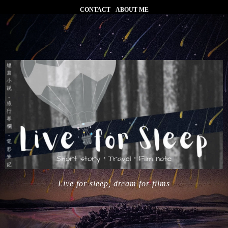
CONTACT
ABOUT ME
Live for sleep, dream for films